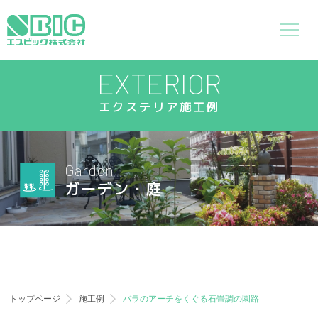
EXTERIOR
エクステリア施工例
Garden
ガーデン・庭
トップページ
施工例
バラのアーチをくぐる石畳調の園路