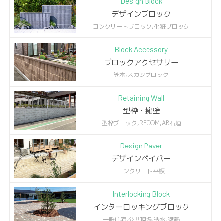
Design Block
デザインブロック
コンクリートブロック,化粧ブロック
Block Accessory
ブロックアクセサリー
笠木,スカシブロック
Retaining Wall
型枠・擁壁
型枠ブロック,RECOM,AB石垣
Design Paver
デザインペイバー
コンクリート平板
Interlocking Block
インターロッキングブロック
一般住宅,公共現場,透水,遮熱