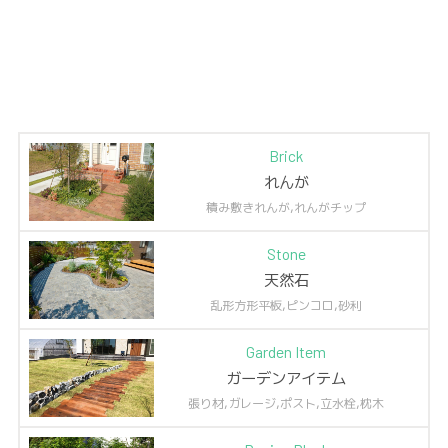
Brick
れんが
積み敷きれんが,れんがチップ
Stone
天然石
乱形方形平板,ピンコロ,砂利
Garden Item
ガーデンアイテム
張り材,ガレージ,ポスト,立水栓,枕木