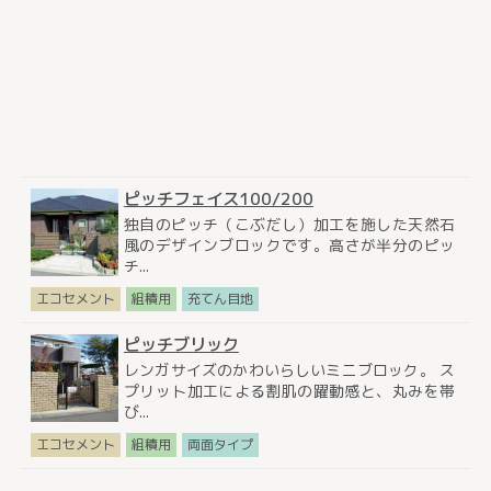
ピッチフェイス100/200
独自のピッチ（こぶだし）加工を施した天然石
風のデザインブロックです。高さが半分のピッ
チ...
エコセメント
組積用
充てん目地
ピッチブリック
レンガサイズのかわいらしいミニブロック。 ス
プリット加工による割肌の躍動感と、丸みを帯
び...
エコセメント
組積用
両面タイプ