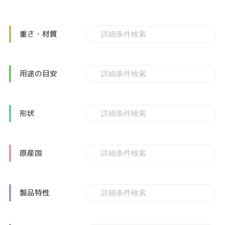
重さ・材質
用途の目安
形状
原産国
製品特性