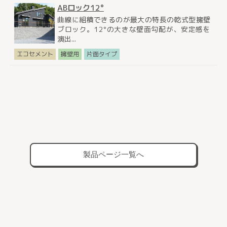
ABロック12°
曲線に組積できるのが最大の特長の乾式型擁壁
ブロック。12°の大きな壁面勾配が、安定感を
演出...
エコセメント
擁壁用
片面タイプ
製品ページ一覧へ