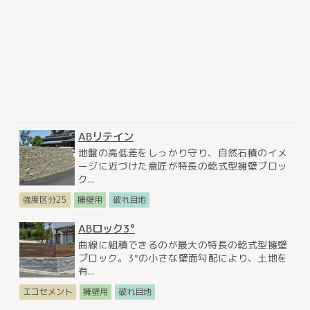
ABリテイン
地盤の高低差をしっかり守り、自然石積のイメ
ージに近づけた意匠が特長の乾式型擁壁ブロッ
ク...
強度区分25
擁壁用
破れ目地
ABロック3°
曲線に組積できるのが最大の特長の乾式型擁壁
ブロック。3°の小さな壁面勾配により、土地を
有...
エコセメント
擁壁用
破れ目地