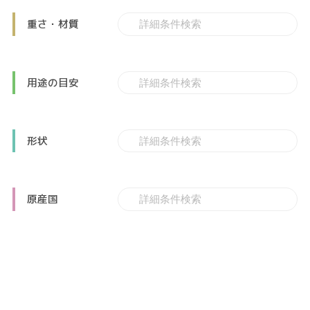
重さ・材質
用途の目安
形状
原産国
製品特性