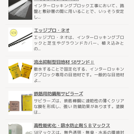
インターロッキングブロック工事において、路
盤と敷砂層の間に用いることで、いっそう安定
し...
エッジプロ・ネオ
エッジプロ・ネオは、インターロッキングブロ
ックと芝生やグラウンドカバー、植え込みと
の...
流出抑制型目地材 SBサンドⅡ
散水することで固定化する、インターロッキン
グブロック専用の目地材です。一般的な目地材
よ...
鉄筋用防錆剤サビラーズ
サビラーズは、鉄筋棒鋼に速乾性の薄くクリア
な膜を形成し、強い 防錆効果があります。塗膜
は...
高性能劣化・吸水防止剤ＳＢマックス
SBマックスは、無色透明・無臭・水系の環境対