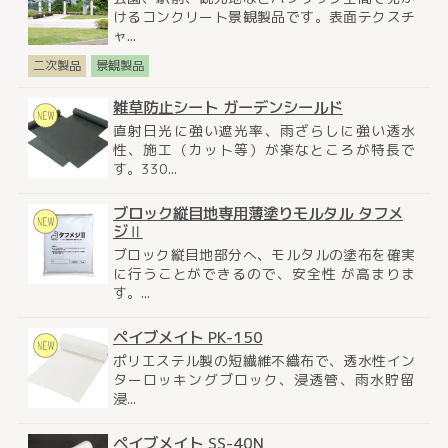
けるコンクリート景観製品です。表面テクスチ
ャ...
二次製品
景観製品
雑草防止シート ガーデンシールド
直射日光に強い遮光率、雨ざらしに強い透水
性、施工（カット等）が楽なところが特長で
す。330...
ブロック縦目地専用薄塗りモルタル タフメ
ジⅡ
ブロック縦目地部分へ、モルタルの塗布を確実
に行うことができるので、安全性 が高まりま
す。...
ペイブメイト PK-150
ポリエステル製の短繊維不織布で、透水性イン
ターロッキングブロック、浸透管、雨水貯留
浸...
ペイブメイト SS-40N