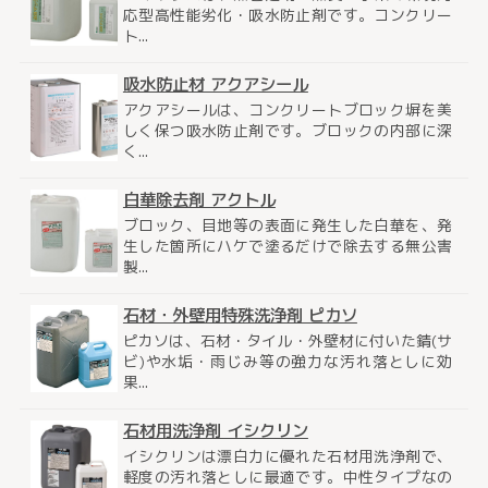
応型高性能劣化・吸水防止剤です。コンクリー
ト...
吸水防止材 アクアシール
アクアシールは、コンクリートブロック塀を美
しく保つ吸水防止剤です。ブロックの内部に深
く...
白華除去剤 アクトル
ブロック、目地等の表面に発生した白華を、発
生した箇所にハケで塗るだけで除去する無公害
製...
石材・外壁用特殊洗浄剤 ピカソ
ピカソは、石材・タイル・外壁材に付いた錆(サ
ビ)や水垢・雨じみ等の強力な汚れ落としに効
果...
石材用洗浄剤 イシクリン
イシクリンは漂白力に優れた石材用洗浄剤で、
軽度の汚れ落としに最適です。中性タイプなの