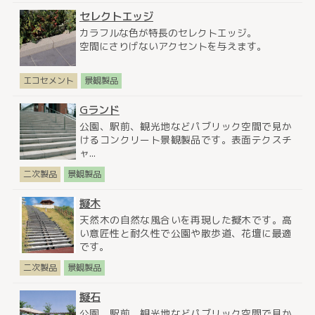
セレクトエッジ
カラフルな色が特長のセレクトエッジ。
空間にさりげないアクセントを与えます。
エコセメント
景観製品
Gランド
公園、駅前、観光地などパブリック空間で見か
けるコンクリート景観製品です。表面テクスチ
ャ...
二次製品
景観製品
擬木
天然木の自然な風合いを再現した擬木です。高
い意匠性と耐久性で公園や散歩道、花壇に最適
です。
二次製品
景観製品
擬石
公園、駅前、観光地などパブリック空間で見か