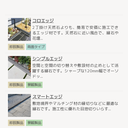
コロエッジ
2丁掛け天然石よりも、簡易で安価に施工でき
るエッジ材です。天然石に近い風合で、縁石や
花壇...
即脱製品
両面タイプ
シンプルエッジ
空間と空間の切り替えや敷設材の止めとして活
躍する縁石です。シャープな120mm幅でオーソ
ドッ...
即脱製品
景観製品
スマートエッジ
敷地境界やマルチング材の縁切りなどに最適な
縁石です。施工性に優れた目地切りいらす...
即脱製品
景観製品