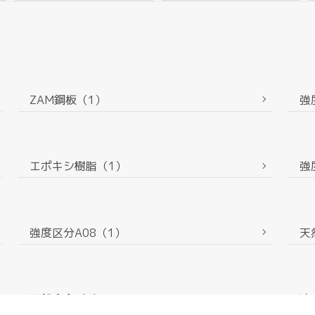
ZAM鋼板（1）
強
エポキシ樹脂（1）
強
強度区分A08（1）
天
亜鉛合金（1）
漆