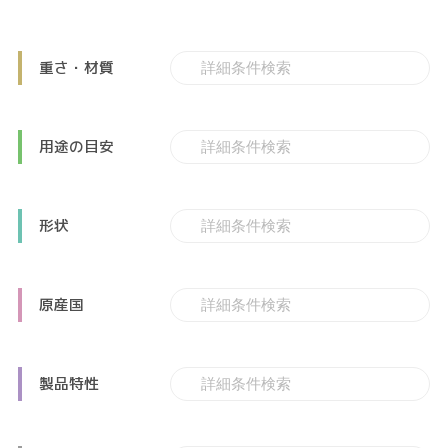
重さ・材質
用途の目安
形状
原産国
製品特性