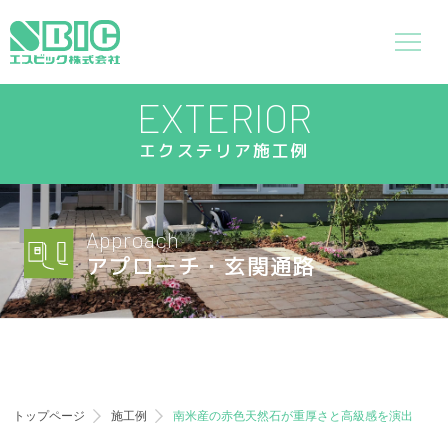
EXTERIOR
エクステリア施工例
Approach
アプローチ・玄関通路
トップページ
施工例
南米産の赤色天然石が重厚さと高級感を演出