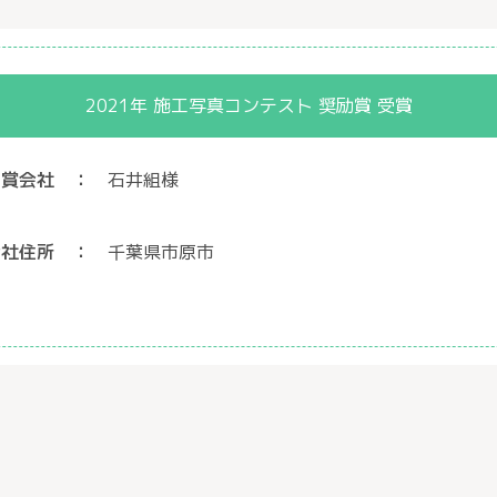
2021年 施工写真コンテスト 奨励賞 受賞
受賞会社
石井組様
会社住所
千葉県市原市