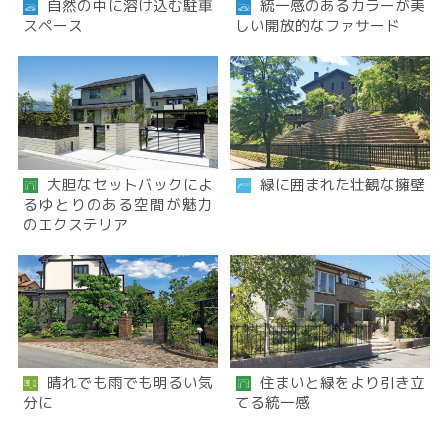
自然の中に溶け込む駐車
統一感のあるカラーが美
スペース
しい開放的なファサード
大胆なセットバックによ
緑に囲まれた壮観な擁壁
るゆとりのある空間が魅力
のエクステリア
晴れでも雨でも明るい気
住まいと緑をより引き立
分に
てる統一感