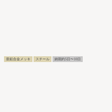
亜鉛合金メッキ
スチール
納期約5日〜10日