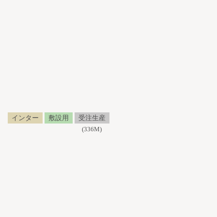
インター
敷設用
受注生産
(336M)